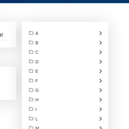
A
B
C
D
E
F
G
H
I
L
M