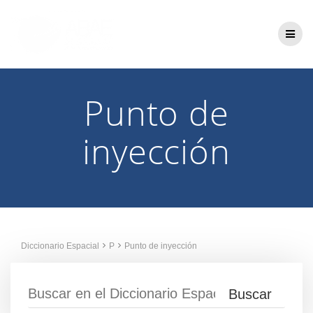
Saltar
al
contenido
Punto de
inyección
Diccionario Espacial
P
Punto de inyección