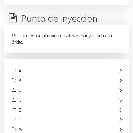
Punto de inyección
Posición espacial donde el satélite es inyectado a la
órbita.
A
B
C
D
E
F
G