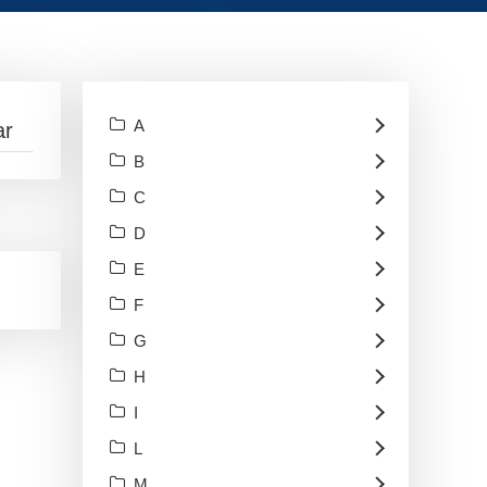
A
B
C
D
E
F
G
H
I
L
M