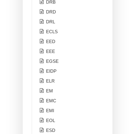
DRB
DRD
DRL
ECLS
EED
EEE
EGSE
EIDP
ELR
EM
EMC
EMI
EOL
ESD