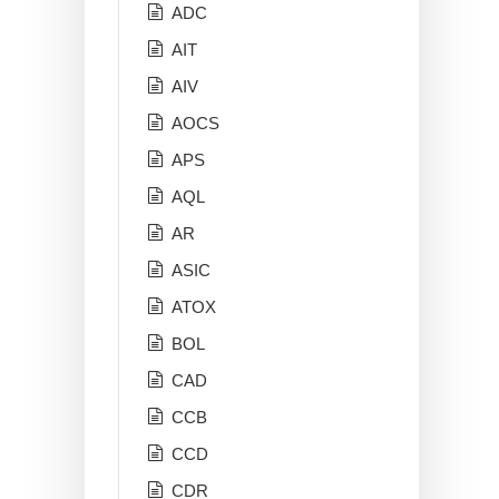
ADC
AIT
AIV
AOCS
APS
AQL
AR
ASIC
ATOX
BOL
CAD
CCB
CCD
CDR