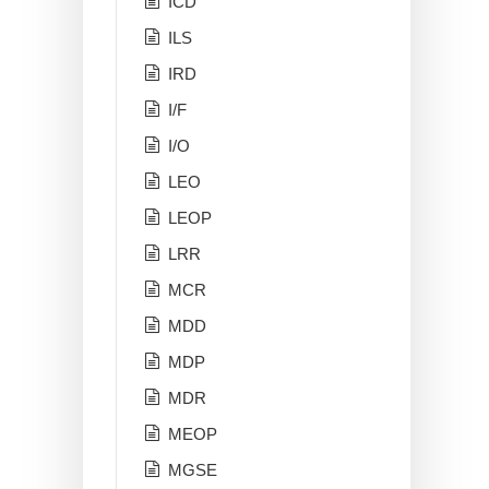
ICD
ILS
IRD
I/F
I/O
LEO
LEOP
LRR
MCR
MDD
MDP
MDR
MEOP
MGSE