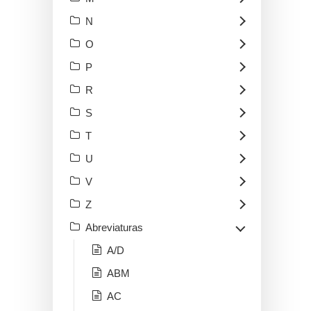
N
O
P
R
S
T
U
V
Z
Abreviaturas
A/D
ABM
AC