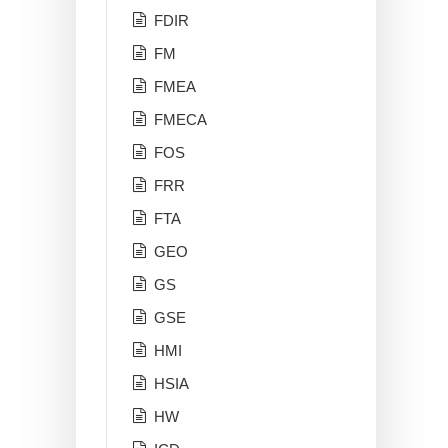
FDIR
FM
FMEA
FMECA
FOS
FRR
FTA
GEO
GS
GSE
HMI
HSIA
HW