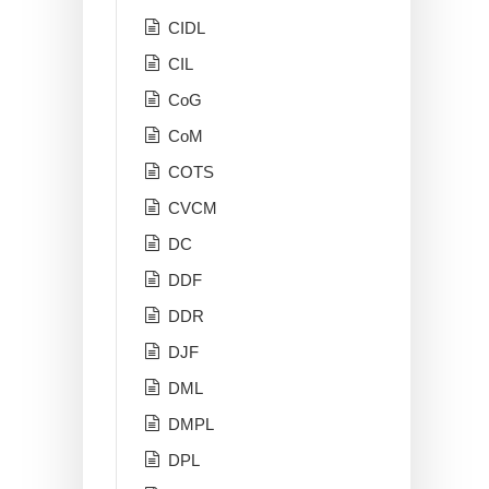
CIDL
CIL
CoG
CoM
COTS
CVCM
DC
DDF
DDR
DJF
DML
DMPL
DPL