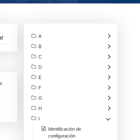
A
B
C
D
E
a
F
G
H
I
Identificación de
configuración