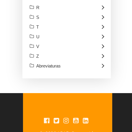
R
S
T
U
V
Z
Abreviaturas