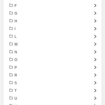
F
G
H
I
L
M
N
O
P
R
S
T
U