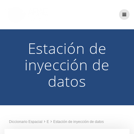
Saltar
al
contenido
Estación de
inyección de
datos
Diccionario Espacial
E
Estación de inyección de datos