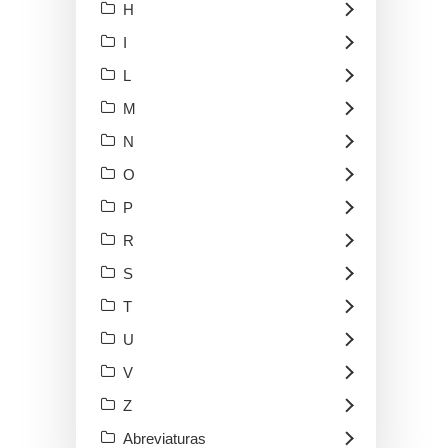
H
I
L
M
N
O
P
R
S
T
U
V
Z
Abreviaturas