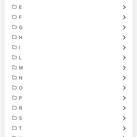
E
F
G
H
I
L
M
N
O
P
R
S
T