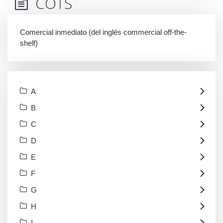
COTS
Comercial inmediato (del inglés commercial off-the-
shelf)
A
B
C
D
E
F
G
H
I