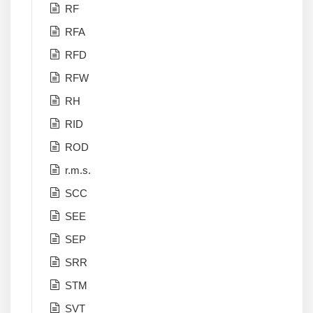
RF
RFA
RFD
RFW
RH
RID
ROD
r.m.s.
SCC
SEE
SEP
SRR
STM
SVT