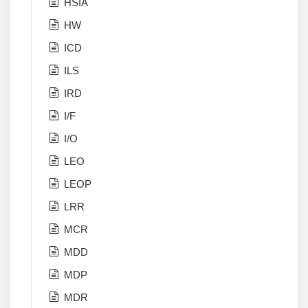
HSIA
HW
ICD
ILS
IRD
I/F
I/O
LEO
LEOP
LRR
MCR
MDD
MDP
MDR