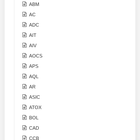
ABM
AC
ADC
AIT
AIV
AOCS
APS
AQL
AR
ASIC
ATOX
BOL
CAD
CCB