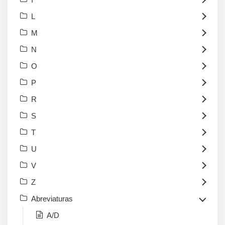
L
M
N
O
P
R
S
T
U
V
Z
Abreviaturas
A/D