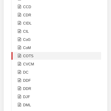
CCD
CDR
CIDL
CIL
CoG
CoM
COTS
CVCM
DC
DDF
DDR
DJF
DML