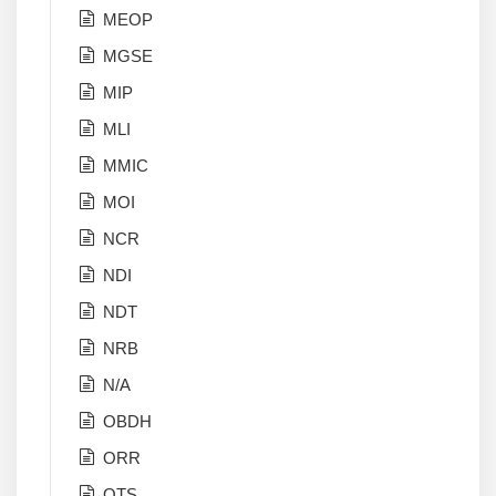
MEOP
MGSE
MIP
MLI
MMIC
MOI
NCR
NDI
NDT
NRB
N/A
OBDH
ORR
OTS