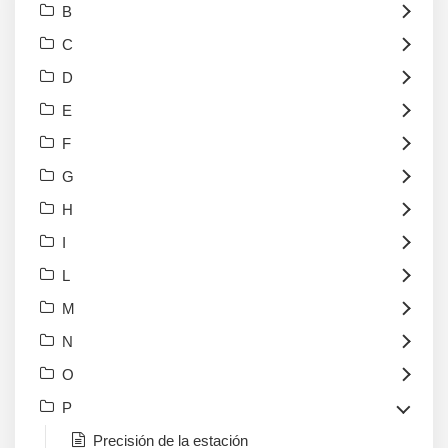
B
C
D
E
F
G
H
I
L
M
N
O
P
Precisión de la estación