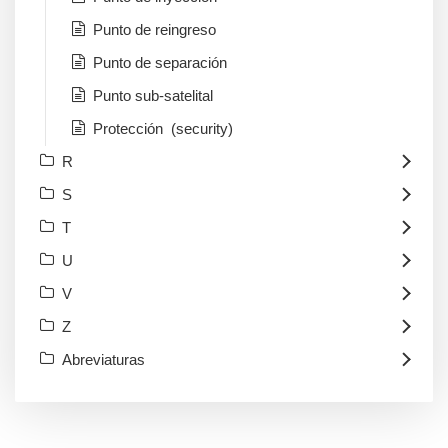
Punto de reingreso
Punto de separación
Punto sub-satelital
Protección (security)
R
S
T
U
V
Z
Abreviaturas