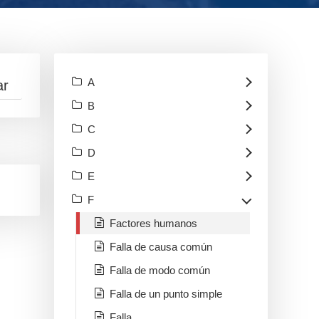
A
B
C
D
E
F
Factores humanos
Falla de causa común
Falla de modo común
Falla de un punto simple
Falla