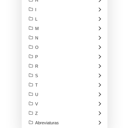
H
I
L
M
N
O
P
R
S
T
U
V
Z
Abreviaturas