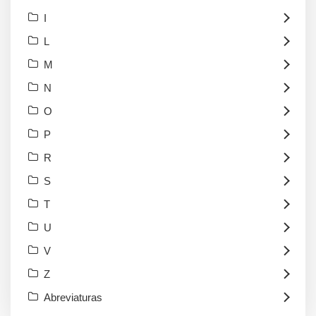
I
L
M
N
O
P
R
S
T
U
V
Z
Abreviaturas