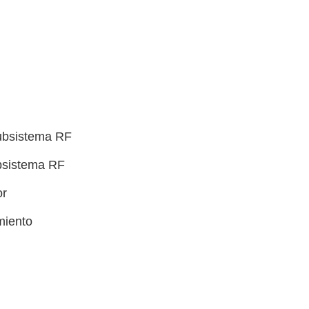
subsistema RF
ubsistema RF
or
miento