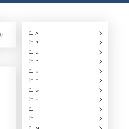
A
B
C
D
E
F
G
H
I
L
M