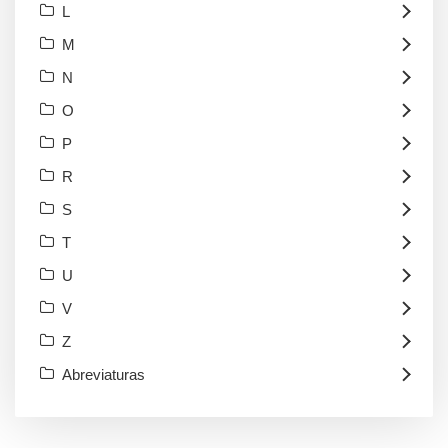
L
M
N
O
P
R
S
T
U
V
Z
Abreviaturas