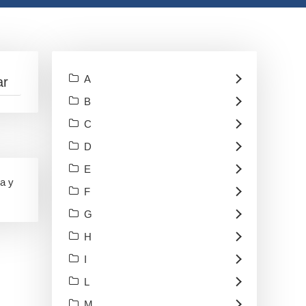
A
B
C
D
E
ca y
F
G
H
I
L
M