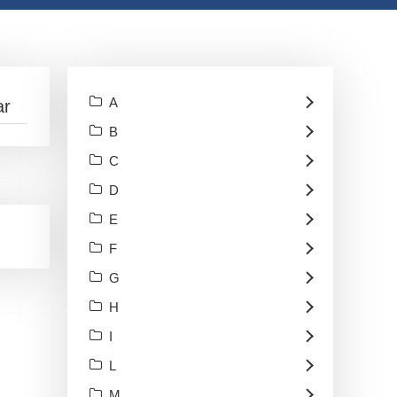
A
B
C
D
E
F
G
H
I
L
M