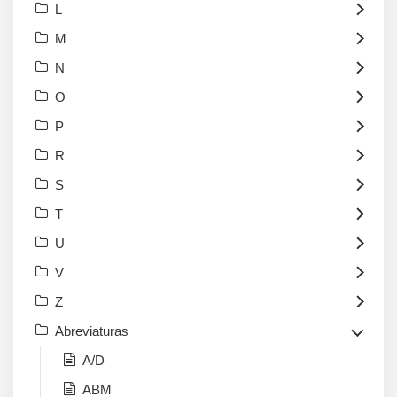
L
M
N
O
P
R
S
T
U
V
Z
Abreviaturas
A/D
ABM