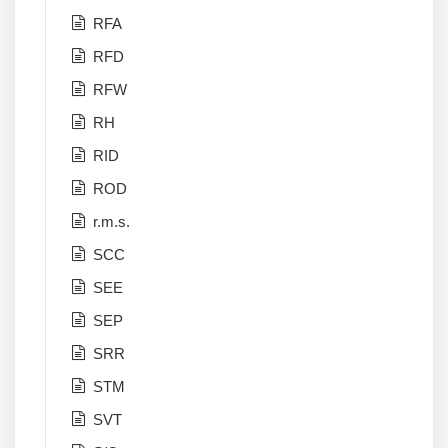
RFA
RFD
RFW
RH
RID
ROD
r.m.s.
SCC
SEE
SEP
SRR
STM
SVT