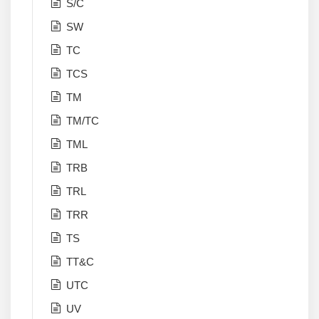
S/C
SW
TC
TCS
TM
TM/TC
TML
TRB
TRL
TRR
TS
TT&C
UTC
UV