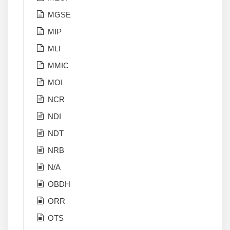
MGSE
MIP
MLI
MMIC
MOI
NCR
NDI
NDT
NRB
N/A
OBDH
ORR
OTS