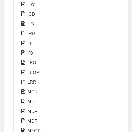
HW
ICD
ILS
IRD
I/F
I/O
LEO
LEOP
LRR
MCR
MDD
MDP
MDR
MEOP