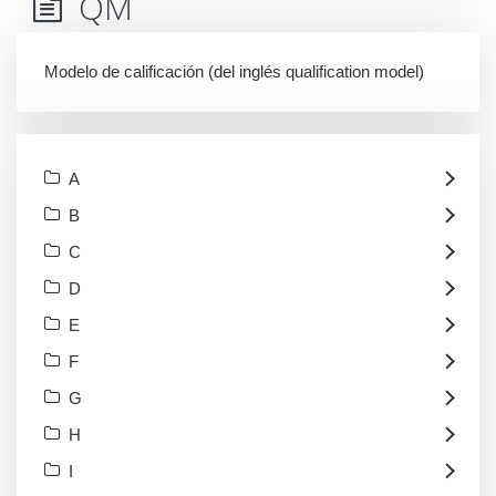
QM
Modelo de calificación (del inglés qualification model)
A
B
C
D
E
F
G
H
I