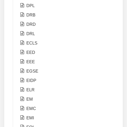
DPL
DRB
DRD
DRL
ECLS
EED
EEE
EGSE
EIDP
ELR
EM
EMC
EMI