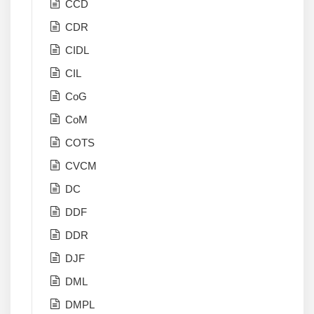
CCD
CDR
CIDL
CIL
CoG
CoM
COTS
CVCM
DC
DDF
DDR
DJF
DML
DMPL