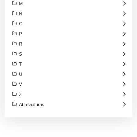
M
N
O
P
R
S
T
U
V
Z
Abreviaturas