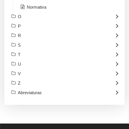
Normativa
O
P
R
S
T
U
V
Z
Abreviaturas