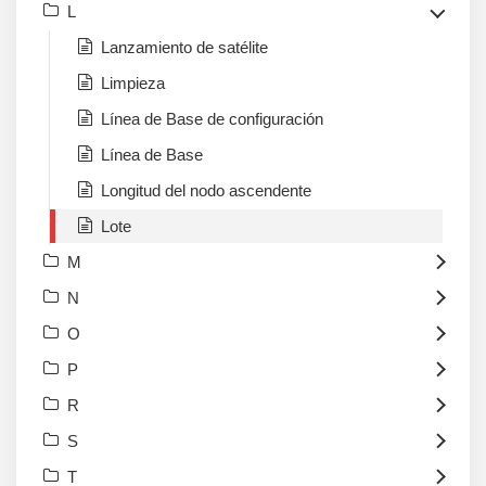
L
Lanzamiento de satélite
Limpieza
Línea de Base de configuración
Línea de Base
Longitud del nodo ascendente
Lote
M
N
O
P
R
S
T