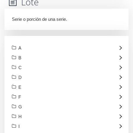
Lote
Serie o porción de una serie.
A
B
C
D
E
F
G
H
I