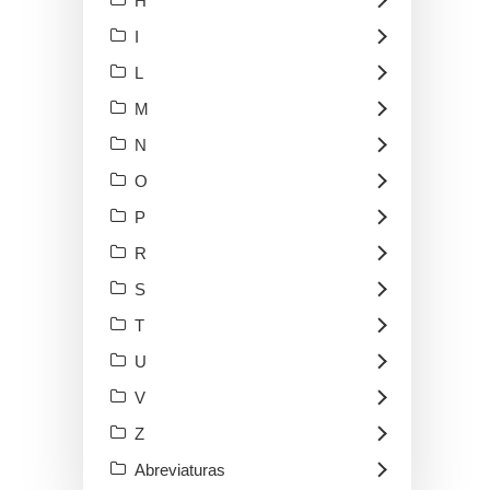
H
I
L
M
N
O
P
R
S
T
U
V
Z
Abreviaturas