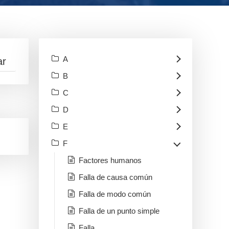
A
B
C
D
E
F
Factores humanos
Falla de causa común
Falla de modo común
Falla de un punto simple
Falla