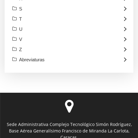
S
T
U
V
Z
Abreviaturas
Sede Administrativa Complejo Tecnológico Simón Rodríguez,
Base Aérea Generalísimo Francisco de Miranda La Carlota,
Caracas.