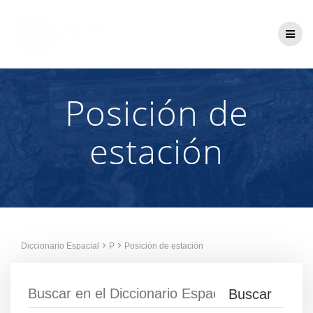
Saltar
al
contenido
Posición de
estación
Diccionario Espacial
P
Posición de estación