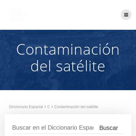
Saltar
al
contenido
Contaminación
del satélite
Diccionario Espacial
C
Contaminación del satélite