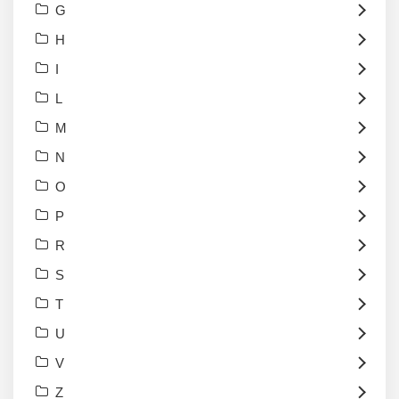
G
H
I
L
M
N
O
P
R
S
T
U
V
Z