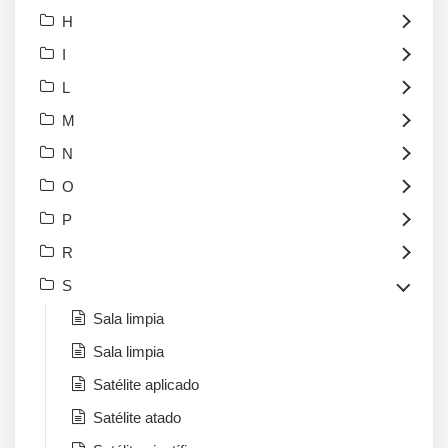
H
I
L
M
N
O
P
R
S
Sala limpia
Sala limpia
Satélite aplicado
Satélite atado