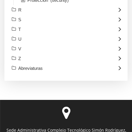
Protección (security)
R
S
T
U
V
Z
Abreviaturas
Sede Administrativa Complejo Tecnológico Simón Rodríguez,