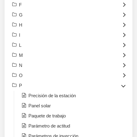
F
G
H
I
L
M
N
O
P
Precisión de la estación
Panel solar
Paquete de trabajo
Parámetro de actitud
Parámetros de inyección