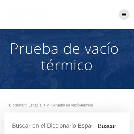
Saltar
al
contenido
Prueba de vacío-
térmico
Diccionario Espacial
P
Prueba de vacío-térmico