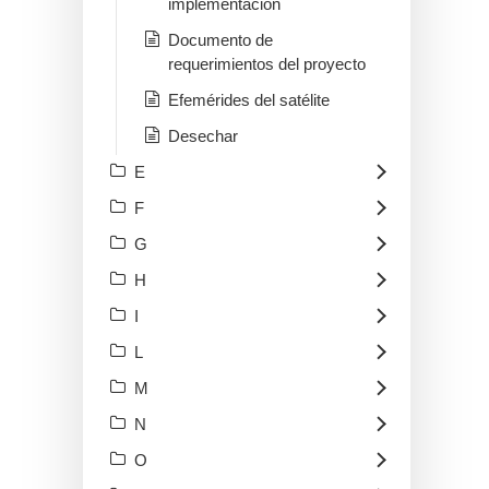
implementación
Documento de
requerimientos del proyecto
Efemérides del satélite
Desechar
E
F
G
H
I
L
M
N
O