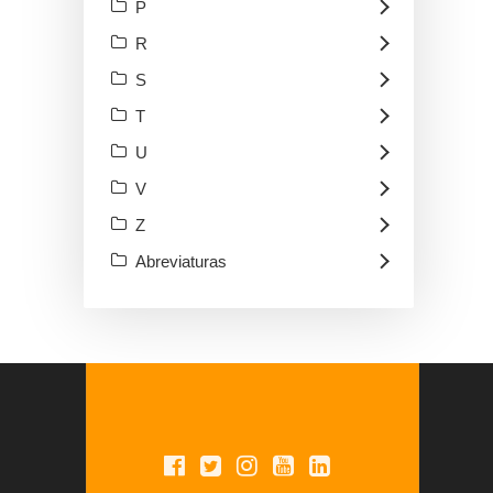
P
R
S
T
U
V
Z
Abreviaturas