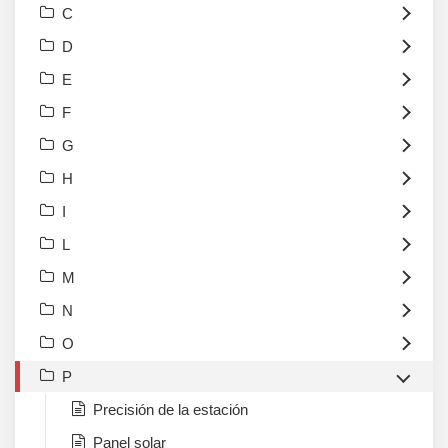
C
D
E
F
G
H
I
L
M
N
O
P
Precisión de la estación
Panel solar