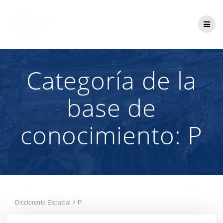
Saltar
al
contenido
Categoría de la
base de
conocimiento:
P
Diccionario Espacial
P