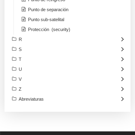
Punto de separación
Punto sub-satelital
Protección (security)
R
S
T
U
V
Z
Abreviaturas