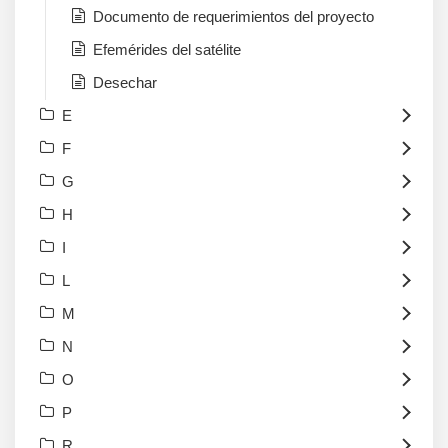
Documento de requerimientos del proyecto
Efemérides del satélite
Desechar
E
F
G
H
I
L
M
N
O
P
R