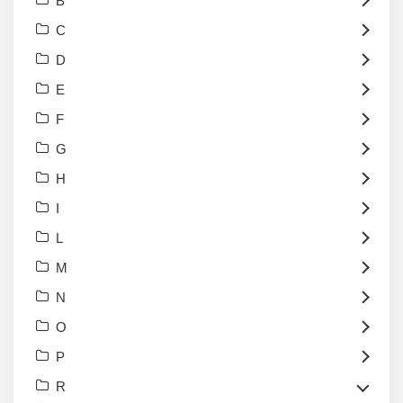
B
C
D
E
F
G
H
I
L
M
N
O
P
R