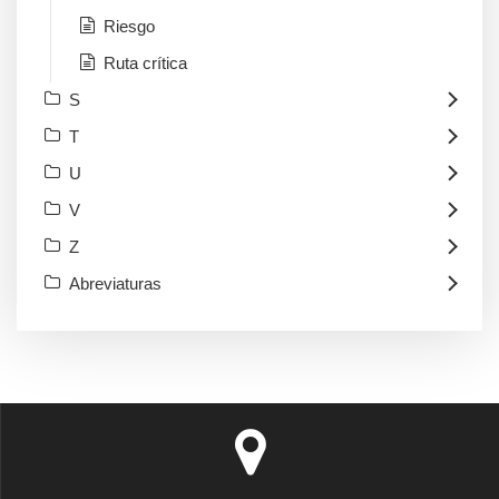
Riesgo
Ruta crítica
S
T
U
V
Z
Abreviaturas