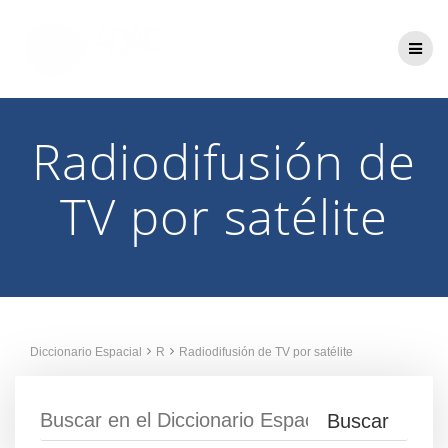
Saltar
al
contenido
Radiodifusión de
TV por satélite
Diccionario Espacial
R
Radiodifusión de TV por satélite