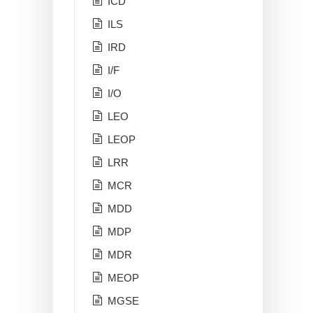
ICD
ILS
IRD
I/F
I/O
LEO
LEOP
LRR
MCR
MDD
MDP
MDR
MEOP
MGSE