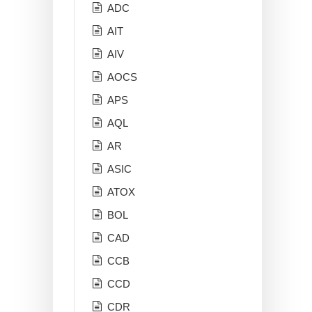
ADC
AIT
AIV
AOCS
APS
AQL
AR
ASIC
ATOX
BOL
CAD
CCB
CCD
CDR