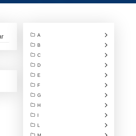
A
B
C
D
E
F
G
H
I
L
M