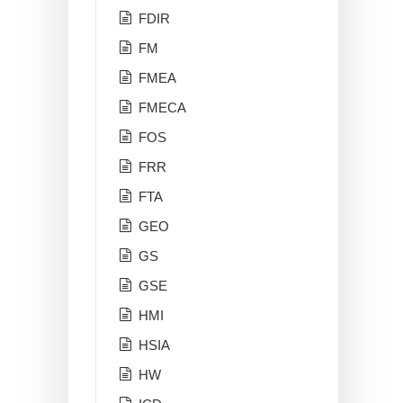
FDIR
FM
FMEA
FMECA
FOS
FRR
FTA
GEO
GS
GSE
HMI
HSIA
HW