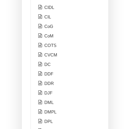
CIDL
CIL
CoG
CoM
COTS
CVCM
DC
DDF
DDR
DJF
DML
DMPL
DPL