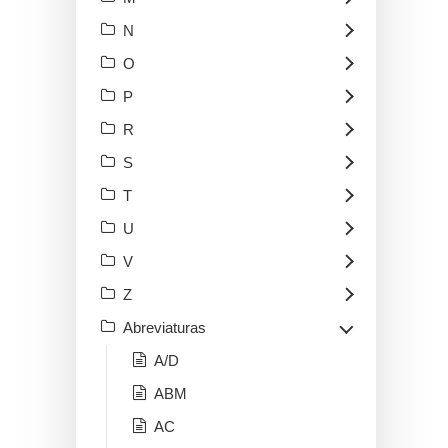
N
O
P
R
S
T
U
V
Z
Abreviaturas
A/D
ABM
AC