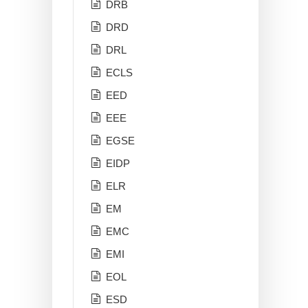
DRB
DRD
DRL
ECLS
EED
EEE
EGSE
EIDP
ELR
EM
EMC
EMI
EOL
ESD