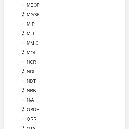
MEOP
MGSE
MIP
MLI
MMIC
MOI
NCR
NDI
NDT
NRB
N/A
OBDH
ORR
OTS