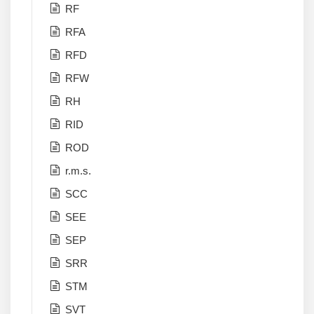
RF
RFA
RFD
RFW
RH
RID
ROD
r.m.s.
SCC
SEE
SEP
SRR
STM
SVT