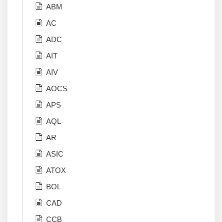
ABM
AC
ADC
AIT
AIV
AOCS
APS
AQL
AR
ASIC
ATOX
BOL
CAD
CCB