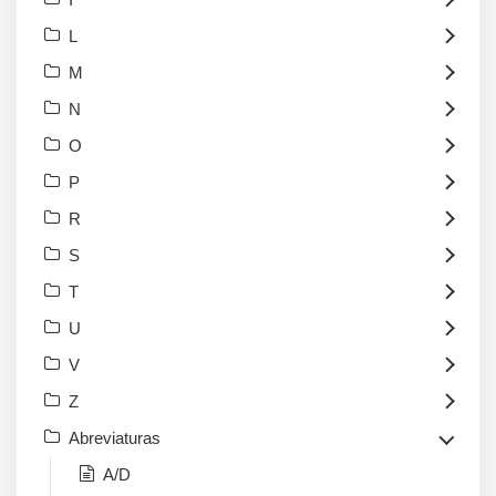
L
M
N
O
P
R
S
T
U
V
Z
Abreviaturas
A/D