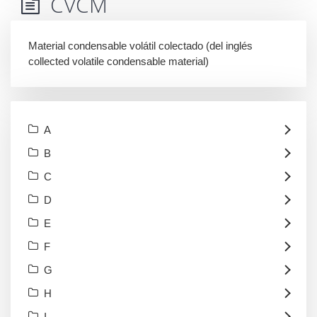
CVCM
Material condensable volátil colectado (del inglés
collected volatile condensable material)
A
B
C
D
E
F
G
H
I