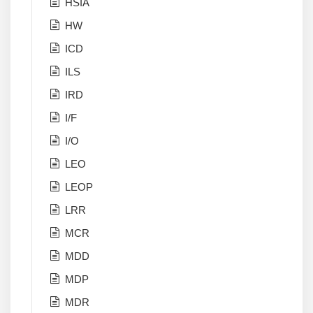
HSIA
HW
ICD
ILS
IRD
I/F
I/O
LEO
LEOP
LRR
MCR
MDD
MDP
MDR