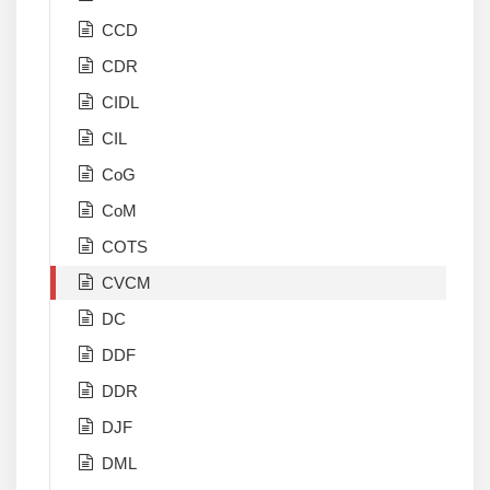
CCD
CDR
CIDL
CIL
CoG
CoM
COTS
CVCM
DC
DDF
DDR
DJF
DML