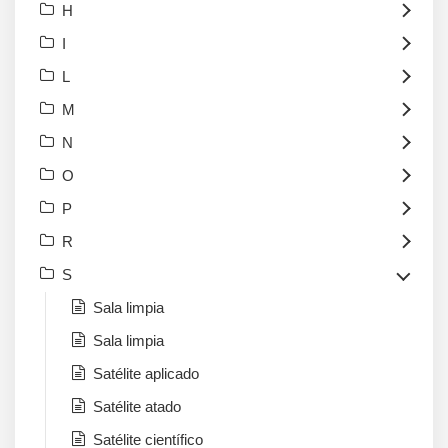
H
I
L
M
N
O
P
R
S
Sala limpia
Sala limpia
Satélite aplicado
Satélite atado
Satélite científico