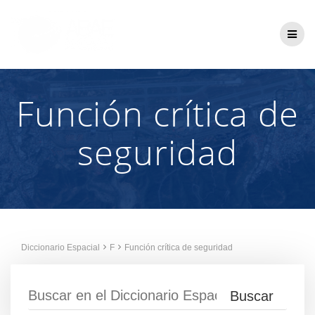
Saltar
al
contenido
Función crítica de
seguridad
Diccionario Espacial
F
Función crítica de seguridad