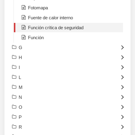
Fotomapa
Fuente de calor interno
Función crítica de seguridad
Función
G
H
I
L
M
N
O
P
R