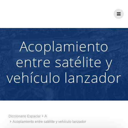
Saltar
al
contenido
Acoplamiento
entre satélite y
vehículo lanzador
Diccionario Espacial
A
Acoplamiento entre satélite y vehículo lanzador