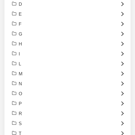
D
E
F
G
H
I
L
M
N
O
P
R
S
T