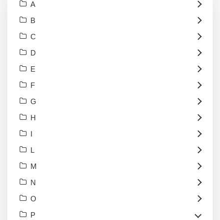
A
B
C
D
E
F
G
H
I
L
M
N
O
P