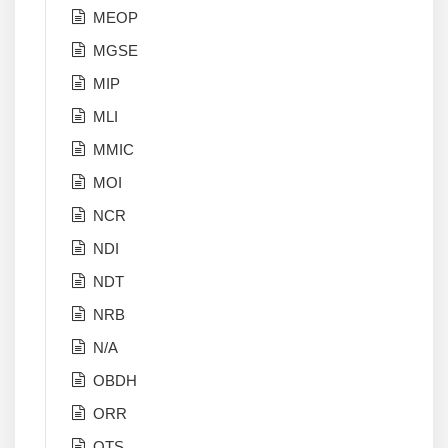
MEOP
MGSE
MIP
MLI
MMIC
MOI
NCR
NDI
NDT
NRB
N/A
OBDH
ORR
OTS