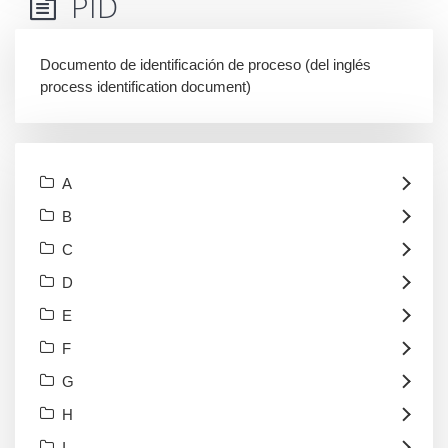
PID
Documento de identificación de proceso (del inglés
process identification document)
A
B
C
D
E
F
G
H
I