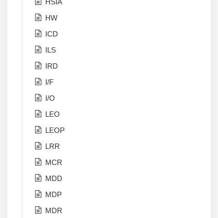
HSIA
HW
ICD
ILS
IRD
I/F
I/O
LEO
LEOP
LRR
MCR
MDD
MDP
MDR