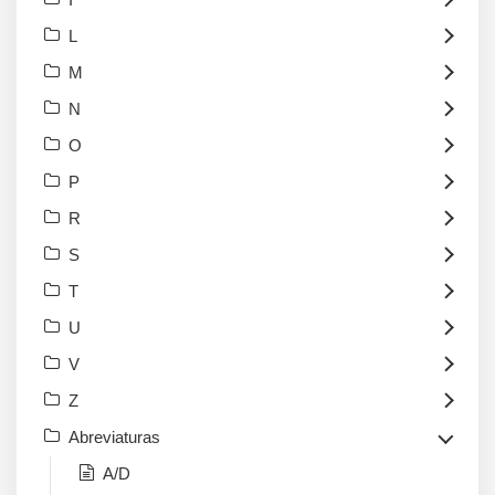
L
M
N
O
P
R
S
T
U
V
Z
Abreviaturas
A/D