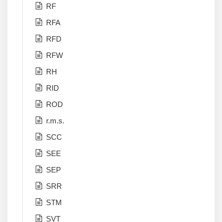
RF
RFA
RFD
RFW
RH
RID
ROD
r.m.s.
SCC
SEE
SEP
SRR
STM
SVT