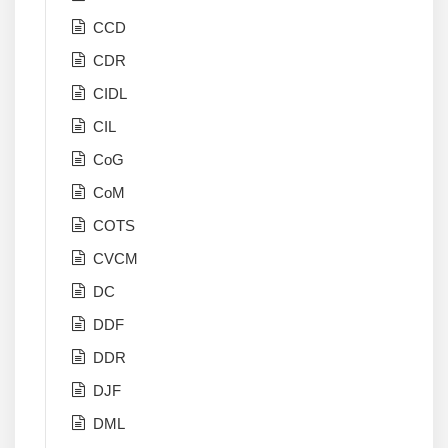
CCD
CDR
CIDL
CIL
CoG
CoM
COTS
CVCM
DC
DDF
DDR
DJF
DML