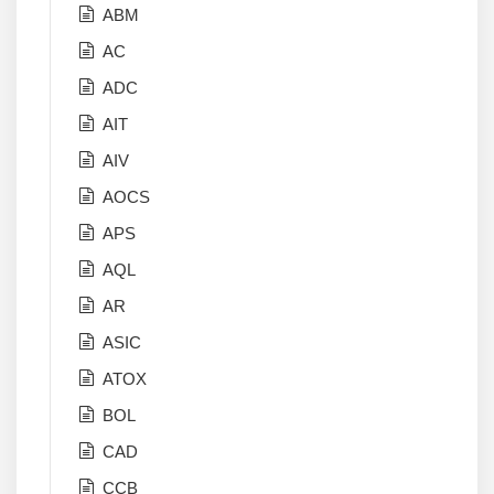
ABM
AC
ADC
AIT
AIV
AOCS
APS
AQL
AR
ASIC
ATOX
BOL
CAD
CCB