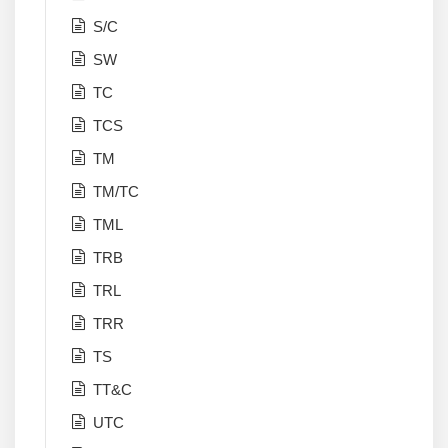
S/C
SW
TC
TCS
TM
TM/TC
TML
TRB
TRL
TRR
TS
TT&C
UTC