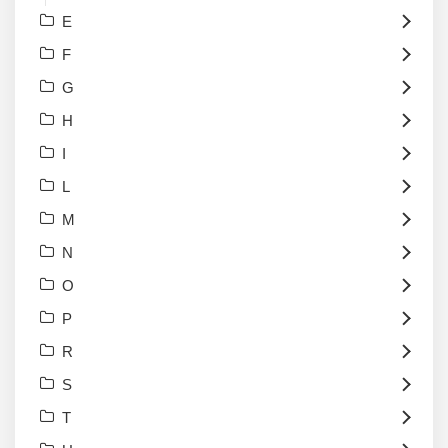
E
F
G
H
I
L
M
N
O
P
R
S
T