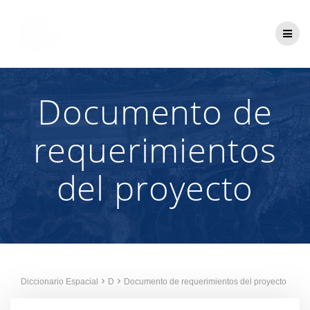
Saltar
al
contenido
Documento de
requerimientos
del proyecto
Diccionario Espacial
D
Documento de requerimientos del proyecto