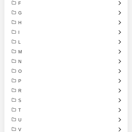
F
G
H
I
L
M
N
O
P
R
S
T
U
V