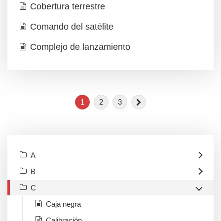
Cobertura terrestre
Comando del satélite
Complejo de lanzamiento
1
2
3
A
B
C
Caja negra
Calibración