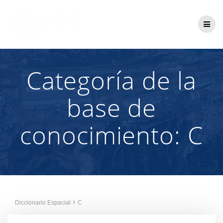
Saltar
al
contenido
Categoría de la
base de
conocimiento:
C
Diccionario Espacial
C