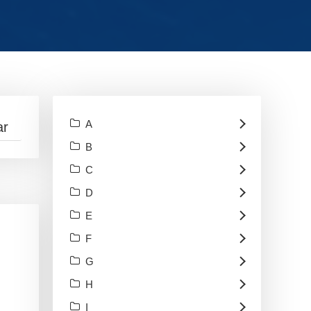
A
B
C
D
E
F
G
H
I