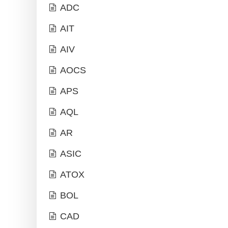
ADC
AIT
AIV
AOCS
APS
AQL
AR
ASIC
ATOX
BOL
CAD