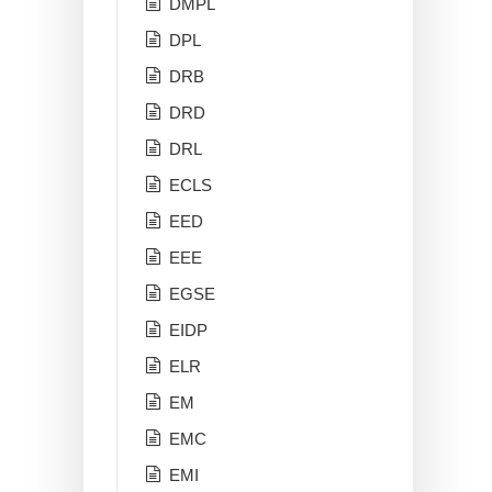
DMPL
DPL
DRB
DRD
DRL
ECLS
EED
EEE
EGSE
EIDP
ELR
EM
EMC
EMI