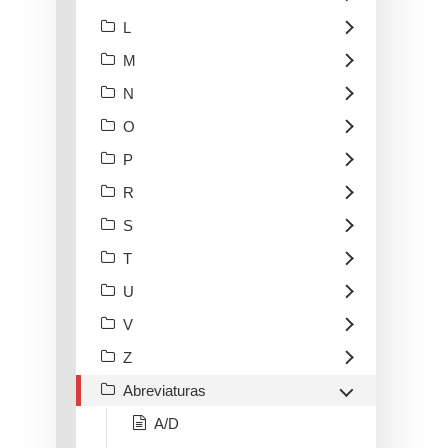
L
M
N
O
P
R
S
T
U
V
Z
Abreviaturas
A/D