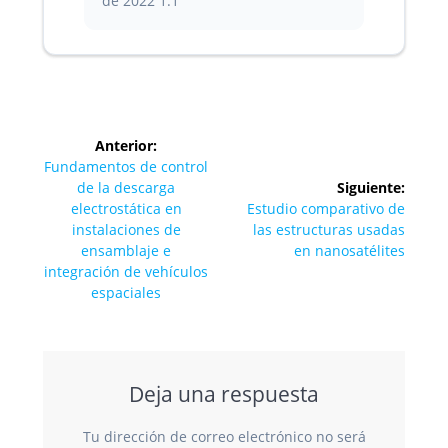
de 2022
1.1
Navegación
Anterior:
de
Entrada
Fundamentos de control
anterior:
de la descarga
Siguiente:
entradas
Siguiente
electrostática en
Estudio comparativo de
entrada:
instalaciones de
las estructuras usadas
ensamblaje e
en nanosatélites
integración de vehículos
espaciales
Deja una respuesta
Tu dirección de correo electrónico no será