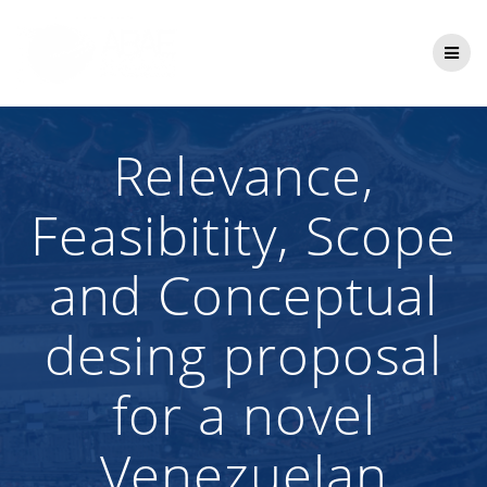
Saltar
al
contenido
Relevance,
Feasibitity, Scope
and Conceptual
desing proposal
for a novel
Venezuelan