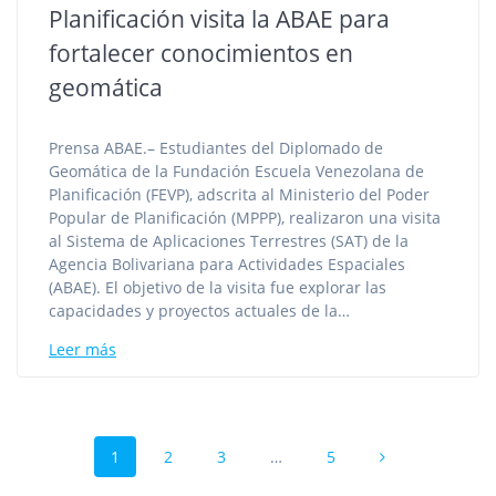
Planificación visita la ABAE para
fortalecer conocimientos en
geomática
Prensa ABAE.– Estudiantes del Diplomado de
Geomática de la Fundación Escuela Venezolana de
Planificación (FEVP), adscrita al Ministerio del Poder
Popular de Planificación (MPPP), realizaron una visita
al Sistema de Aplicaciones Terrestres (SAT) de la
Agencia Bolivariana para Actividades Espaciales
(ABAE). El objetivo de la visita fue explorar las
capacidades y proyectos actuales de la…
Leer más
Navegación
Página
Página
Página
Página
1
2
3
…
5
de