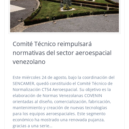
Comité Técnico reimpulsará
normativas del sector aeroespacial
venezolano
Este miércoles 24 de agosto, bajo la coordinación del
SENCAMER, quedó constituido el Comité Técnico de
Normalización CT54 Aeroespacial. Su objetivo es la
elaboración de Normas Venezolanas COVENIN
orientadas al diseño, comercialización, fabricación,
mantenimiento y creación de nuevas tecnologías
para los equipos aeroespaciales. Este segmento
económico ha mostrado una renovada pujanza,
gracias a una serie…