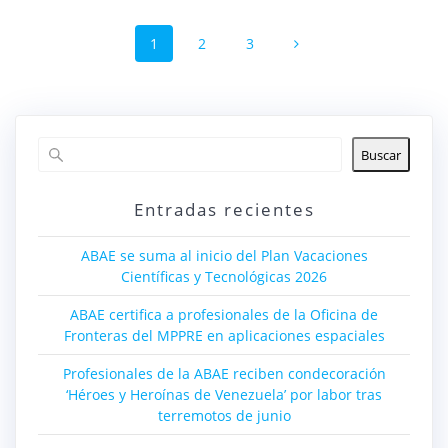
Navegación
Página
Página
Página
1
2
3
de
entradas
Buscar
Entradas recientes
ABAE se suma al inicio del Plan Vacaciones
Científicas y Tecnológicas 2026
ABAE certifica a profesionales de la Oficina de
Fronteras del MPPRE en aplicaciones espaciales
Profesionales de la ABAE reciben condecoración
‘Héroes y Heroínas de Venezuela’ por labor tras
terremotos de junio