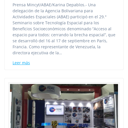
Prensa Mincyt/ABAE/Karina Depablos.- Una
delegación de la Agencia Bolivariana para
Actividades Espaciales (ABAE) participó en el 29.°
Seminario sobre Tecnología Espacial para los
Beneficios Socioeconómicos denominado “Acceso al
espacio para todos: cerrando la brecha espacial”, que
se desarrolló del 16 al 17 de septiembre en París,
Francia. Como representante de Venezuela, la
directora ejecutiva de la…
Leer más