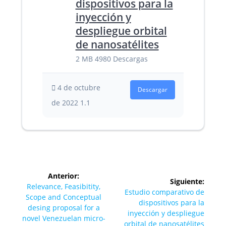
dispositivos para la
inyección y
despliegue orbital
de nanosatélites
2 MB
4980 Descargas
4 de octubre
Descargar
de 2022
1.1
Navegación
Anterior:
Siguiente:
de
Entrada
Relevance, Feasibitity,
Siguiente
Estudio comparativo de
anterior:
Scope and Conceptual
entrada:
dispositivos para la
entradas
desing proposal for a
inyección y despliegue
novel Venezuelan micro-
orbital de nanosatélites