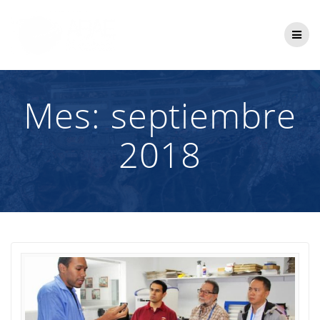
Saltar
al
contenido
Mes:
septiembre
2018