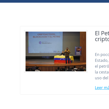
El Pe
crip
En poco
Estado,
el petr
la cest
uso del
Leer m