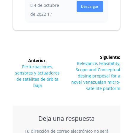
4 de octubre
Descargar
de 2022
1.1
Navegación
Siguiente:
Anterior:
de
Siguiente
Relevance, Feasibitity,
Entrada
Perturbaciones,
entrada:
Scope and Conceptual
anterior:
sensores y actuadores
entradas
desing proposal for a
de satélites de órbita
novel Venezuelan micro-
baja
satellite platform
Deja una respuesta
Tu dirección de correo electrónico no será