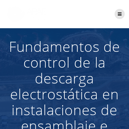
Saltar
al
contenido
Fundamentos de
control de la
descarga
electrostática en
instalaciones de
ensamblaje e