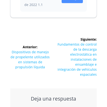
de 2022
1.1
Navegación
Siguiente:
de
Siguiente
Fundamentos de control
Anterior:
entrada:
de la descarga
Entrada
Dispositivos de manejo
entradas
electrostática en
anterior:
de propelente utilizados
instalaciones de
en sistemas de
ensamblaje e
propulsión líquida
integración de vehículos
espaciales
Deja una respuesta