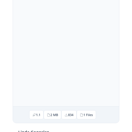
1.1
2 MB
834
1 Files