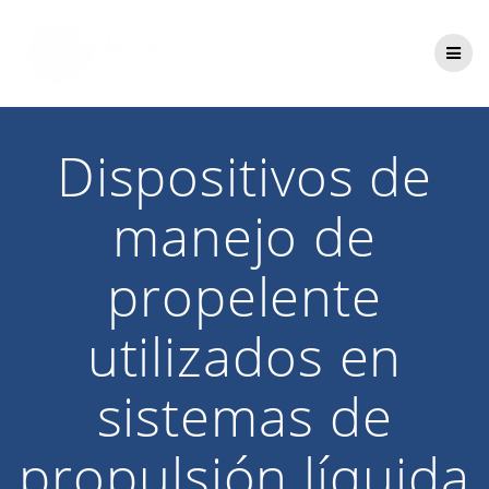
Saltar
al
contenido
Dispositivos de
manejo de
propelente
utilizados en
sistemas de
propulsión líquida