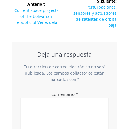
Siguiente:
Anterior:
de
Siguiente
Perturbaciones,
Entrada
Current space projects
entrada:
sensores y actuadores
anterior:
of the bolivarian
entradas
de satélites de órbita
republic of Venezuela
baja
Deja una respuesta
Tu dirección de correo electrónico no será
publicada.
Los campos obligatorios están
marcados con
*
Comentario
*