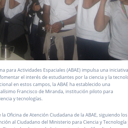
ana para Actividades Espaciales (ABAE) impulsa una iniciativ
fomentar el interés de estudiantes por la ciencia y la tecnol
acional en estos campos, la ABAE ha establecido una
lísimo Francisco de Miranda, institución piloto para
iencia y tecnologías.
 la Oficina de Atención Ciudadana de la ABAE, siguiendo los
nción al Ciudadano del Ministerio para Ciencia y Tecnología 