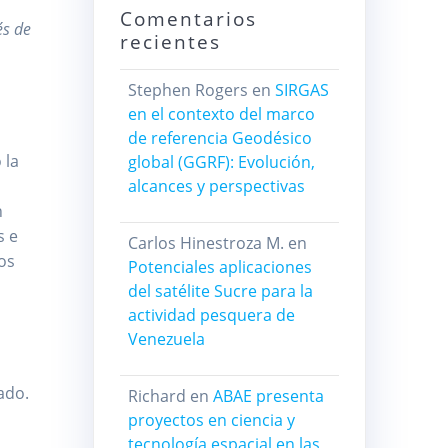
Comentarios
és de
recientes
Stephen Rogers
en
SIRGAS
en el contexto del marco
de referencia Geodésico
 la
global (GGRF): Evolución,
alcances y perspectivas
n
s e
Carlos Hinestroza M.
en
tos
Potenciales aplicaciones
del satélite Sucre para la
actividad pesquera de
Venezuela
ado.
Richard
en
ABAE presenta
proyectos en ciencia y
tecnología espacial en las