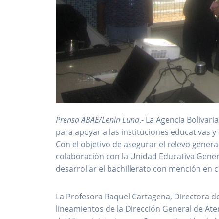
Prensa ABAE/Lenin Luna
.- La Agencia Bolivari
para apoyar a las instituciones educativas y 
Con el objetivo de asegurar el relevo gener
colaboración con la Unidad Educativa Genera
desarrollar el bachillerato con mención en c
La Profesora Raquel Cartagena, Directora de
lineamientos de la Dirección General de Ate