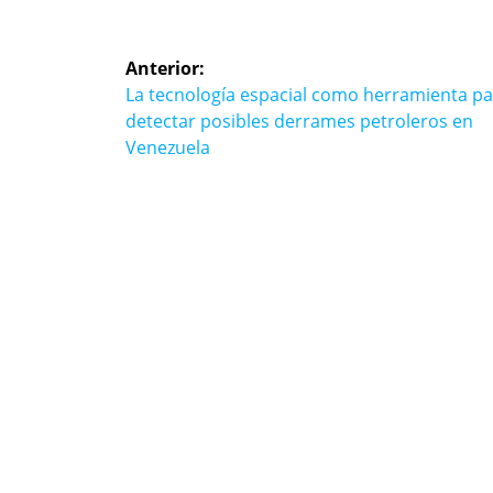
Navegación
Anterior:
de
Entrada
La tecnología espacial como herramienta p
anterior:
detectar posibles derrames petroleros en
entradas
Venezuela