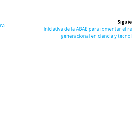
Siguie
ara
Siguiente
Iniciativa de la ABAE para fomentar el r
entrada:
generacional en ciencia y tecno