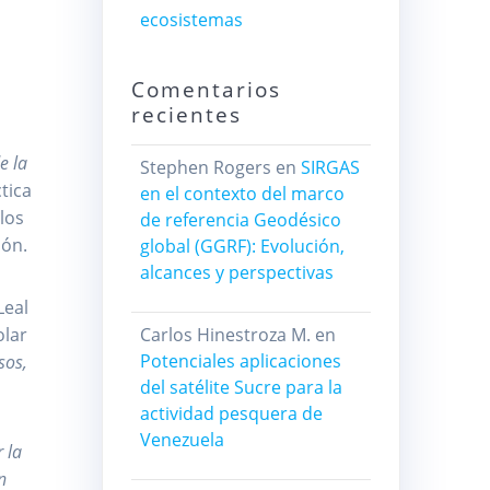
ecosistemas
Comentarios
recientes
e la
Stephen Rogers
en
SIRGAS
tica
en el contexto del marco
los
de referencia Geodésico
ión.
global (GGRF): Evolución,
alcances y perspectivas
Leal
Carlos Hinestroza M.
en
olar
Potenciales aplicaciones
sos,
del satélite Sucre para la
actividad pesquera de
Venezuela
 la
n