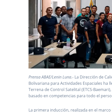
Prensa ABAE/Lenin Luna
.- La Dirección de Ca
Bolivariana para Actividades Espaciales ha l
Terrena de Control Satelital (ETCS-Baemari)
basado en competencias para todo el person
La primera inducción, realizada en el marco 